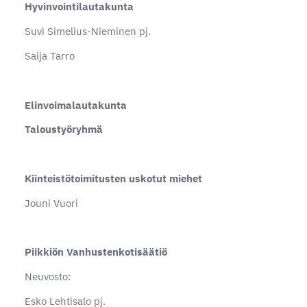
Hyvinvointilautakunta
Suvi Simelius-Nieminen pj.
Saija Tarro
Elinvoimalautakunta
Taloustyöryhmä
Kiinteistötoimitusten uskotut miehet
Jouni Vuori
Piikkiön Vanhustenkotisäätiö
Neuvosto:
Esko Lehtisalo pj.