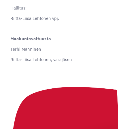
Hallitus:
Riitta-Liisa Lehtonen vpj.
Maakuntavaltuusto
Terhi Manninen
Riitta-Liisa Lehtonen, varajäsen
- - - -